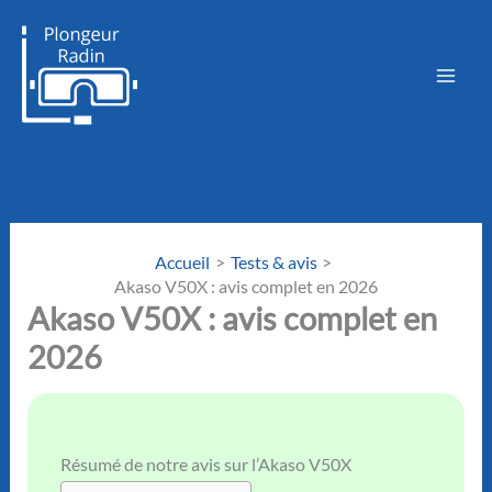
Aller
au
contenu
Accueil
Tests & avis
Akaso V50X : avis complet en 2026
Akaso V50X : avis complet en
2026
Résumé de notre avis sur l’Akaso V50X