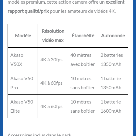
modèles premium, cette action camera offre un
excellent
rapport qualité/prix
pour les amateurs de vidéos 4K.
Résolution
Modèle
Étanchéité
Autonomie
vidéo max
Akaso
40 mètres
2 batteries
4K à 30fps
V50X
avec boîtier
1350mAh
Akaso V50
10 mètres
1 batterie
4K à 60fps
Pro
sans boîtier
1350mAh
Akaso V50
10 mètres
1 batterie
4K à 60fps
Elite
sans boîtier
1600mAh
Accessoires inclus dans le pack