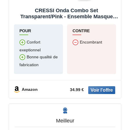
CRESSI Onda Combo Set
Transparent/Pink - Ensemble Masque
Onda + Tuba Mexico pour la Plongée et
Le Snorkeling, Transparent/Rose, Taille
POUR
CONTRE
Unique, Unisex
Confort
Encombrant
exeptionnel
Bonne qualité de
fabrication
Amazon
34.99 €
Meilleur