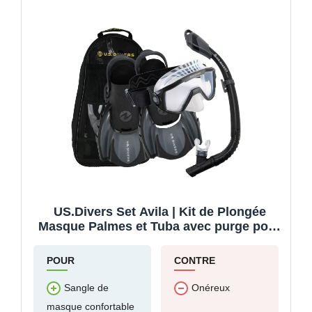
US.Divers Set Avila | Kit de Plongée
Masque Palmes et Tuba avec purge pour
Adulte Protection UV Verres Anti-buée
Anti-fuite Randonnée Aquatique
POUR
CONTRE
Snorkeling Homme Femme Masque
Silicone Palmes réglables
Sangle de
Onéreux
masque confortable